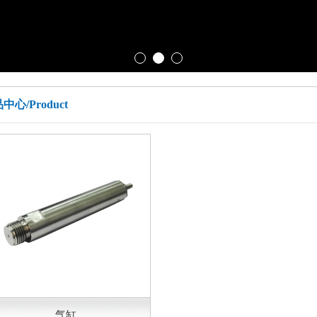
中心/Product
气缸