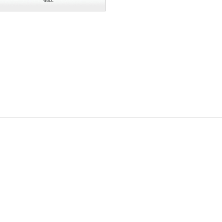
1
2
3