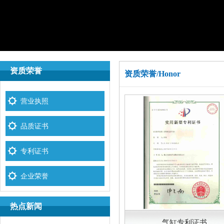
资质荣誉
资质荣誉/Honor
营业执照
品质证书
专利证书
企业荣誉
热点新闻
气缸专利证书