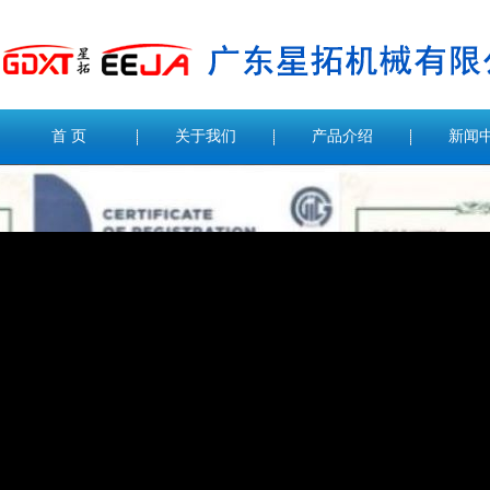
首 页
关于我们
产品介绍
新闻