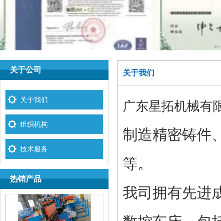
关于公司
关于我们
关于我们
广东星拓机械有限
组织机构
制造精密铸件
技术服务
等。
热销产品
我司拥有先进