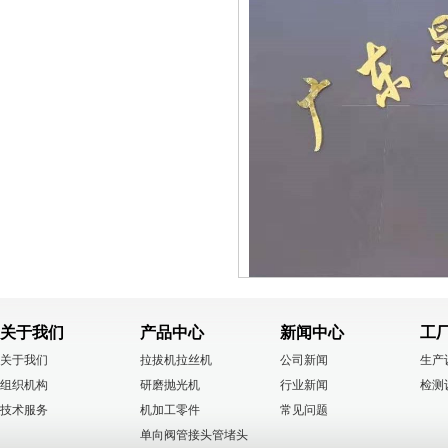
关于我们
产品中心
新闻中心
工
关于我们
拉拔机拉丝机
公司新闻
生产
组织机构
研磨抛光机
行业新闻
检测
技术服务
机加工零件
常见问题
单向阀管接头管堵头