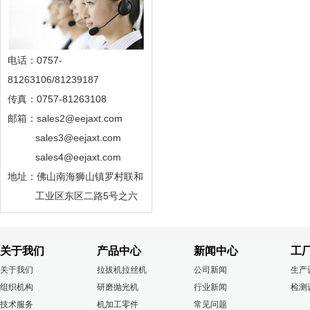
电话：0757-
81263106/81239187
传真：0757-81263108
邮箱：sales2@eejaxt.com
sales3@eejaxt.com
sales4@eejaxt.com
地址：佛山南海狮山镇罗村联和
工业区
东区二路
5号之六
关于我们
产品中心
新闻中心
工
关于我们
拉拔机拉丝机
公司新闻
生产
组织机构
研磨抛光机
行业新闻
检测
技术服务
机加工零件
常见问题