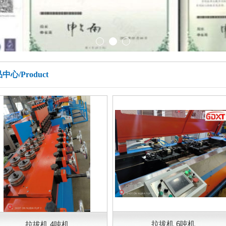
中心/Product
拉拔机 6吨机
拉拔机 4吨机