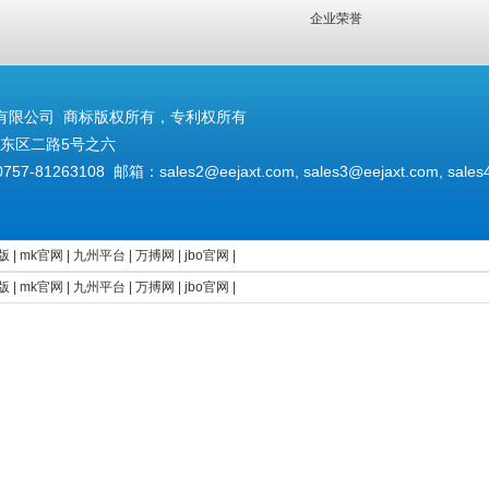
企业荣誉
有限公司 商标版权所有，专利权所有
东区二路5号之六
-81263108 邮箱：sales2@eejaxt.com, sales3@eejaxt.com, sales4
版
|
mk官网
|
九州平台
|
万搏网
|
jbo官网
|
版
|
mk官网
|
九州平台
|
万搏网
|
jbo官网
|