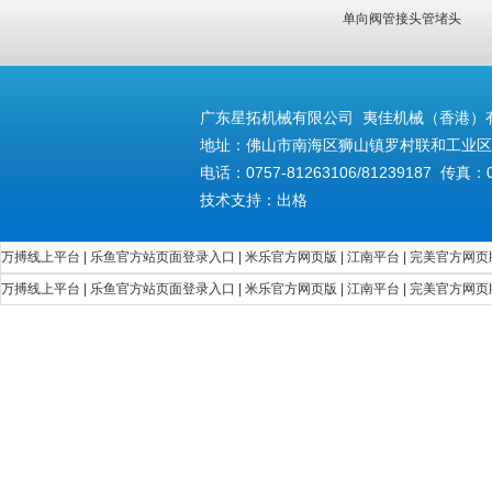
单向阀管接头管堵头
广东星拓机械有限公司 夷佳机械（香港）
地址：佛山市南海区狮山镇罗村联和工业区
电话：0757-81263106/81239187 传真：0757
技术支持：
出格
万搏线上平台
|
乐鱼官方站页面登录入口
|
米乐官方网页版
|
江南平台
|
完美官方网页
万搏线上平台
|
乐鱼官方站页面登录入口
|
米乐官方网页版
|
江南平台
|
完美官方网页