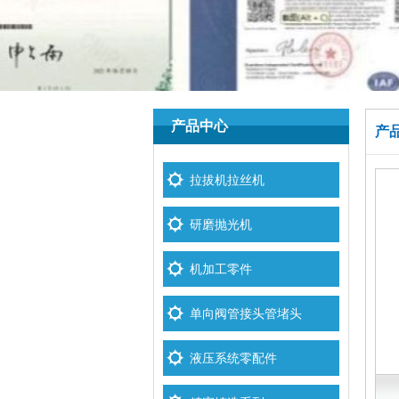
产品中心
产品
拉拔机拉丝机
研磨抛光机
机加工零件
单向阀管接头管堵头
液压系统零配件