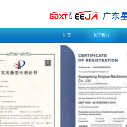
首 页
关于我们