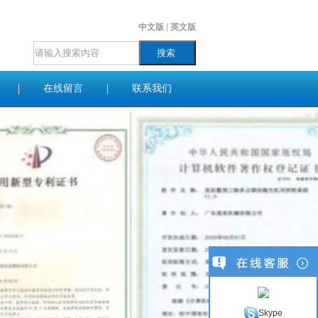
中文版 |
英文版
在线留言
联系我们
Skype