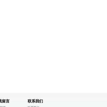
线留言
联系我们