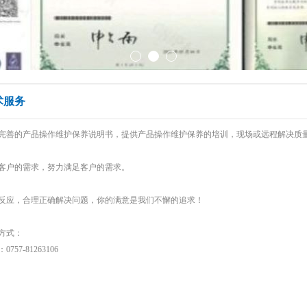
术服务
完善的产品操作维护保养说明书，提供产品操作维护保养的培训，现场或远程解决质
客户的需求，努力满足客户的需求。
反应，合理正确解决问题，
你的满意是我们不懈的追求！
方式：
0757-81263106