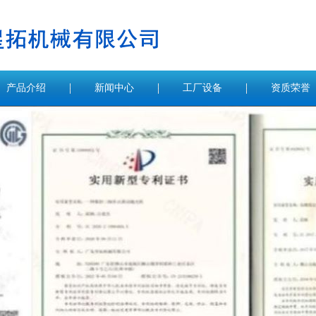
产品介绍
新闻中心
工厂设备
资质荣誉