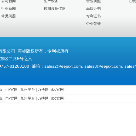
公司新闻
生产设备
营业执照
在线
行业新闻
检测设备仪器
品质证书
常见问题
专利证书
企业荣誉
有限公司 商标版权所有，专利权所有
东区二路5号之六
-81263108 邮箱：sales2@eejaxt.com, sales3@eejaxt.com, sales4
版
|
mk官网
|
九州平台
|
万搏网
|
jbo官网
|
版
|
mk官网
|
九州平台
|
万搏网
|
jbo官网
|