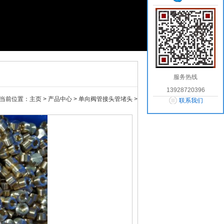
服务热线
13928720396
当前位置：
主页
>
产品中心
>
单向阀管接头管堵头
>
联系我们