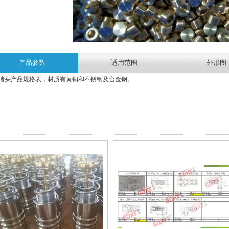
产品参数
适用范围
外形图
1
2
3
堵头产品规格表，材质有黄铜和不锈钢及合金钢。