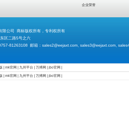
企业荣誉
有限公司 商标版权所有，专利权所有
东区二路5号之六
-81263108 邮箱：sales2@eejaxt.com, sales3@eejaxt.com, sales4
版
|
mk官网
|
九州平台
|
万搏网
|
jbo官网
|
版
|
mk官网
|
九州平台
|
万搏网
|
jbo官网
|