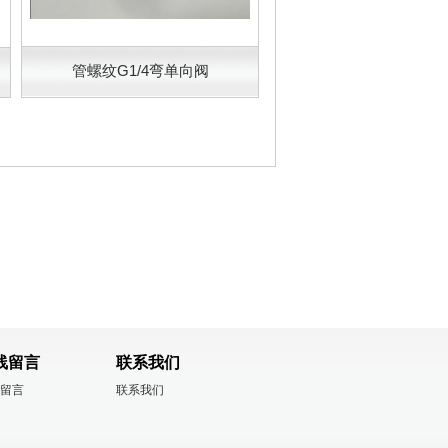
管螺纹G1/4弯单向阀
线留言
联系我们
留言
联系我们