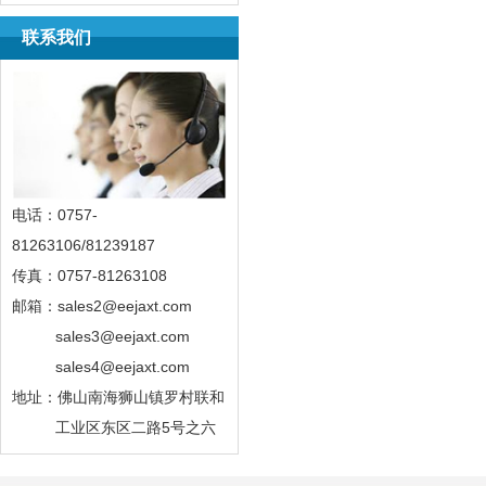
联系我们
电话：0757-
81263106/81239187
传真：0757-81263108
邮箱：sales2@eejaxt.com
sales3@eejaxt.com
sales4@eejaxt.com
地址：佛山南海狮山镇罗村联和
工业区
东区二路
5号之六